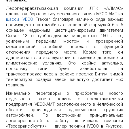
условиях.
Лесоперерабатывающая компания ЛПК «АЛМАС»
сделала выбор в пользу седельного тягача IVECO-AMT на
шасси IVECO
Trakker благодаря наличию ряда важных
преимуществ: автомобиль с колесной формулой 6 × 6
оснащен надежным шестицилиндровым двигателем
Cursor 13 с турбонаддувом мощностью 450 л. с.,
усиленным передним мостом и проверенной
механической коробкой передач с функцией
отключения переднего моста. Кроме того, он
адаптирован для эксплуатации в тяжелых дорожных и
климатических условиях. Это крайне актуально,
поскольку тягач будет задействован на
транспортировке леса в районе поселка Витим: зимой
температура воздуха здесь зачастую достигает −60
градусов.
Изначально переговоры о приобретении нового
седельного тягача велись с представителями
предприятия IVECO-AMT расположенного в Челябинской
области производителя одноименных грузовых
автомобилей. По достижении принципиальных
договоренностей в работу включилась компания
«Техсервис-Якутия» — дилер техники IVECO в Якутске.